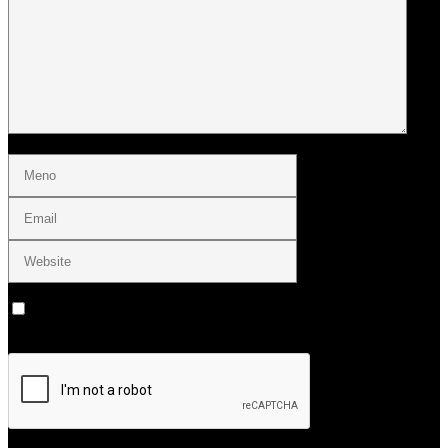
Uložiť moje meno, e-mail a webovú stránku v tomto prehliadači
pre moje budúce komentáre.