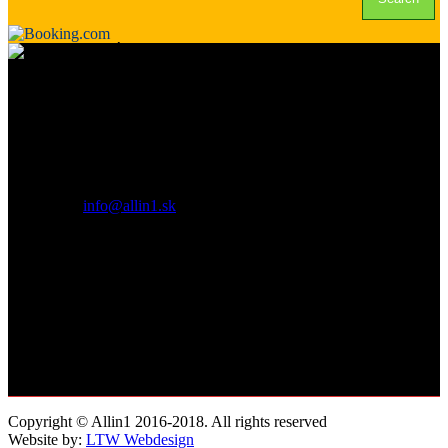
Kto je Allin1?
Všetko v jednom pod jednou strechou. Iný pohľad na kasína a svet
pokru!
Contact us:
info@allin1.sk
Sleduj nás:
Copyright © Allin1 2016-2018. All rights reserved
Website by:
LTW Webdesign