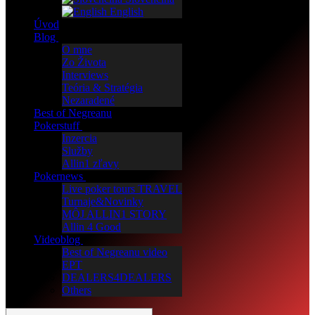
English
Úvod
Blog
O mne
Zo Života
Interviews
Teória & Stratégia
Nezaradené
Best of Negreanu
Pokerstuff
Inzercia
Služby
Allin1 zľavy
Pokernews
Live poker tours TRAVEL
Turnaje&Novinky
MÔJ ALLIN1 STORY
Allin 4 Good
Videoblog
Best of Negreanu video
EPT
DEALERS4DEALERS
Others