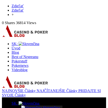
Zdieľať
Zdieľať
+
0 Shares
36814 Views
SK:
Úvod
Blog
Best of Negreanu
Pokerstuff
Pokernews
Videoblog
NAJNOVŠIE
Články
NAJČÍTANEJŠIE
Články
PRIDAJTE SI
SVOJE
Články
SK:
Slovenčina