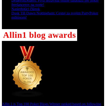
Dealers4Dealers: Prvá nezávislá online databáza pre poker
freelancerov na svete!
Nasledujúci článok
Dusk Till Dawn Nottingham: Cestuj za svojim PartyPoker
miliónom!
Allin1 blog awards
Allin 1 is Top 100 Poker Blogs Winner ranked based on following