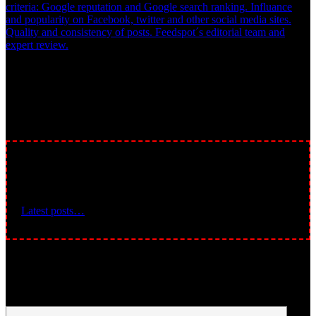
criteria: Google reputation and Google search ranking. Influance
and popularity on Facebook, twitter and other social media sites.
Quality and consistency of posts. Feedspot´s editorial team and
expert review.
NOVINKY:
Latest posts…
Pridaj komentár
Your email address will not be published.