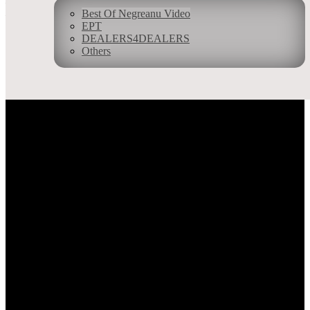
že vaša prítomnosť je v klube veľmi ocenená. Zamestnanci sú veľmi
Best Of Negreanu Video
motivovaní poskytovať najlepšie služby. Tu je to naozaj o hráčovi.
EPT
Skutočnosť, že toto kasíno je otvorená 24 hodín denne a 7 dní v
DEALERS4DEALERS
týždni spolu s barom a reštauráciou. Toto všetko robí Kings kasíno
Others
naozaj jedinečným. Najpôsobivejšou črtou Kings je však pokrová
akcia. Kings je bezpochyb európská metropola živého pokru. Rozpis
turnajov je bezkonkurenčný! Kings sa stal aj domovom najväčšej
cash game v okolí. Určite odporúčam toto miesto navštíviť
každému, či už rekreačným hráčov, alebo skúsených profesionálom.