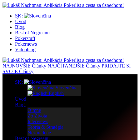
SK:
Úvod
Blog
Best of Negreanu
Pokerstuff
Pokernews
Videoblog
NAJNOVŠIE
Články
NAJČÍTANEJŠIE
Články
PRIDAJTE SI
SVOJE
Články
SK:
Slovenčina
English
Úvod
Blog
O mne
Zo Života
Interviews
Teória & Stratégia
Nezaradené
Best of Negreanu