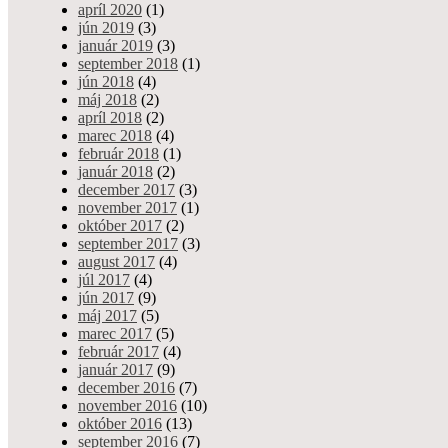
apríl 2020
(1)
Admin
- jan 20, 2024
jún 2019
(3)
január 2019
(3)
S hrdosťou oznamujeme, že European Mixed Games Championship
september 2018
(1)
sa v roku 2024 vráti do Card Casino Bratislava! Po svojom
jún 2018
(4)
úspešnom debute v roku…
máj 2018
(2)
apríl 2018
(2)
Card Casino
marec 2018
(4)
Odporúčané, Turnaje & Novinky
február 2018
(1)
Bratislava: Svetové
0 shares
7063 views
január 2018
(2)
festivaly sa vrátia aj v roku 2024!
december 2017
(3)
november 2017
(1)
október 2017
(2)
Admin
- jan 19, 2024
september 2017
(3)
august 2017
(4)
Card Casino Bratislava, najväčšie slovenské kasíno, ktoré sa
júl 2017
(4)
bezpochýb stalo sídlom najväčších medzinárodných festivalov v
jún 2017
(9)
roku 2023! V Carde sme oslavovali 20.výročie najväčšieho…
máj 2017
(5)
marec 2017
(5)
IPO Dublin 2023: Unibet a
február 2017
(4)
Turnaje & Novinky
Luxon Pay garantujú
január 2017
(9)
0 shares
9797 views
december 2016
(7)
fantastický festival!
november 2016
(10)
október 2016
(13)
Admin
- okt 13, 2023
september 2016
(7)