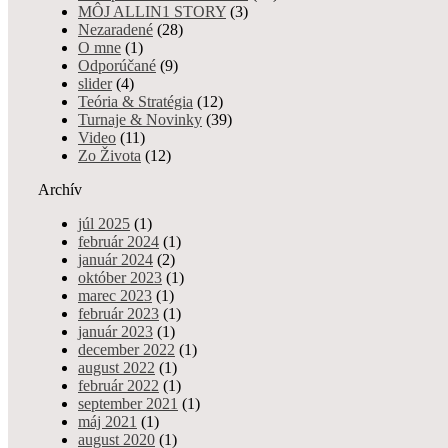
MÔJ ALLIN1 STORY
(3)
Admin
- júl 09, 2025
Nezaradené
(28)
O mne
(1)
„Široko ďaleko žiadna Omaha!“ To zmeníme, pretože už na
Odporúčané
(9)
začiatku Septembra si všetci omahoví nadšenci prídu na svoje. City
slider
(4)
Casino Slovmatic si v spolupráci…
Teória & Stratégia
(12)
Turnaje & Novinky
(39)
VPT Bukurešť 2024:
Video
(11)
Odporúčané, Turnaje & Novinky
Zo Života
(12)
Vamos v 888 Poker
0 shares
9226 views
Roome s €200,000 garanciou už o pár dní!
Archív
júl 2025
(1)
Admin
- feb 22, 2024
február 2024
(1)
január 2024
(2)
Vamos Poker Tour 2024 začína svoju púť v Bukurešti, v jednom z
október 2023
(1)
miest, ktoré tento festival úspešne navštívil už minulý rok. VPT
marec 2023
(1)
2024…
február 2023
(1)
január 2023
(1)
Card Casino Bratislava:
december 2022
(1)
Turnaje & Novinky
Predstavujeme vynovený
august 2022
(1)
0 shares
12172 views
február 2022
(1)
Európsky Mixed Games Championship
september 2021
(1)
2024!
máj 2021
(1)
august 2020
(1)