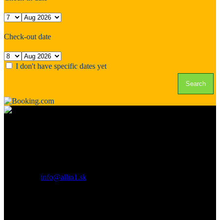
Check-out date
I don't have specific dates yet
Kto je Allin1?
Všetko v jednom pod jednou strechou. Iný pohľad na kasína a svet
pokru!
Contact us:
info@allin1.sk
Sleduj nás: